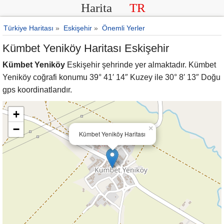
Harita
TR
Türkiye Haritası
»
Eskişehir
»
Önemli Yerler
Kümbet Yeniköy Haritası Eskişehir
Kümbet Yeniköy
Eskişehir şehrinde yer almaktadır. Kümbet
Yeniköy coğrafi konumu 39° 41′ 14″ Kuzey ile 30° 8′ 13″ Doğu
gps koordinatlarıdır.
+
−
×
Kümbet Yeniköy Haritası