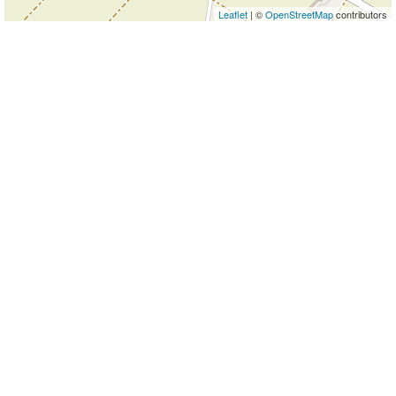
Leaflet
| ©
OpenStreetMap
contributors