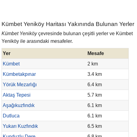
Kümbet Yeniköy Haritası Yakınında Bulunan Yerler
Kümbet Yeniköy
çevresinde bulunan çeşitli yerler ve Kümbet
Yeniköy ile arasındaki mesafeler.
Yer
Mesafe
Kümbet
2 km
Kümbetakpınar
3.4 km
Yörük Mezarlığı
6.4 km
Aktaş Tepesi
5.7 km
Aşağıkuzfındık
6.1 km
Dutluca
6.1 km
Yukarı Kuzfındık
6.5 km
Kunduzlu Dere
6.8 km