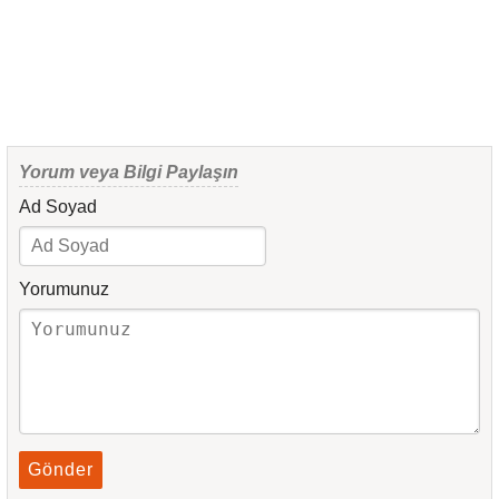
Yorum veya Bilgi Paylaşın
Ad Soyad
Yorumunuz
Gönder