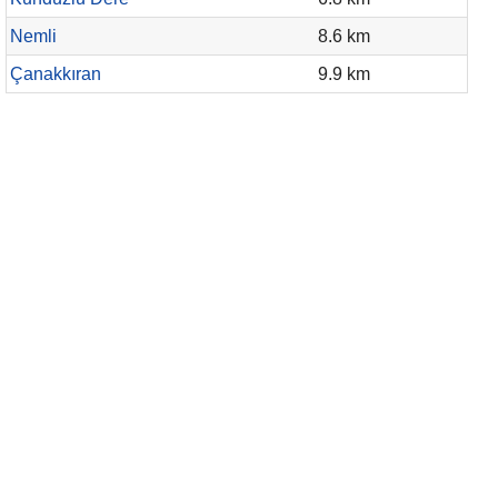
Nemli
8.6 km
Çanakkıran
9.9 km