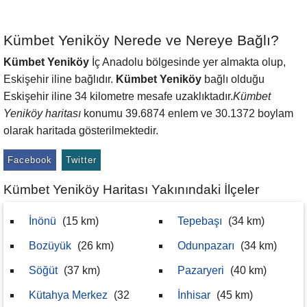
Kümbet Yeniköy Nerede ve Nereye Bağlı?
Kümbet Yeniköy
İç Anadolu bölgesinde yer almakta olup,
Eskişehir iline bağlıdır.
Kümbet Yeniköy
bağlı olduğu
Eskişehir iline 34 kilometre mesafe uzaklıktadır.
Kümbet
Yeniköy haritası
konumu 39.6874 enlem ve 30.1372 boylam
olarak haritada gösterilmektedir.
Facebook
Twitter
Kümbet Yeniköy Haritası Yakınındaki İlçeler
İnönü
(15 km)
Tepebaşı
(34 km)
Bozüyük
(26 km)
Odunpazarı
(34 km)
Söğüt
(37 km)
Pazaryeri
(40 km)
Kütahya Merkez
(32
İnhisar
(45 km)