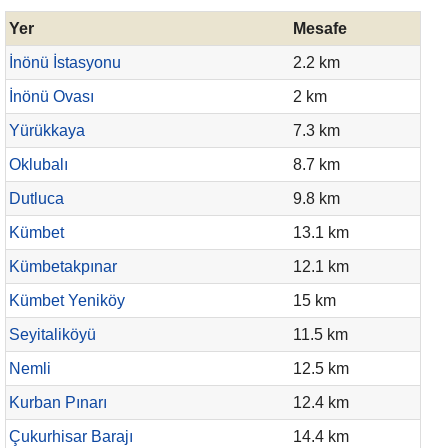
Yer
Mesafe
İnönü İstasyonu
2.2 km
İnönü Ovası
2 km
Yürükkaya
7.3 km
Oklubalı
8.7 km
Dutluca
9.8 km
Kümbet
13.1 km
Kümbetakpınar
12.1 km
Kümbet Yeniköy
15 km
Seyitaliköyü
11.5 km
Nemli
12.5 km
Kurban Pınarı
12.4 km
Çukurhisar Barajı
14.4 km