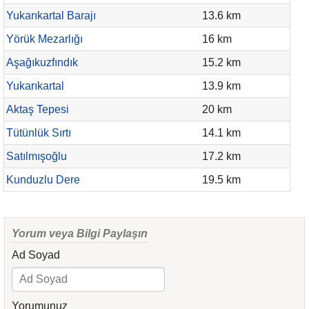
Yukarıkartal Barajı
13.6 km
Yörük Mezarlığı
16 km
Aşağıkuzfındık
15.2 km
Yukarıkartal
13.9 km
Aktaş Tepesi
20 km
Tütünlük Sırtı
14.1 km
Satılmışoğlu
17.2 km
Kunduzlu Dere
19.5 km
Yorum veya Bilgi Paylaşın
Ad Soyad
Yorumunuz