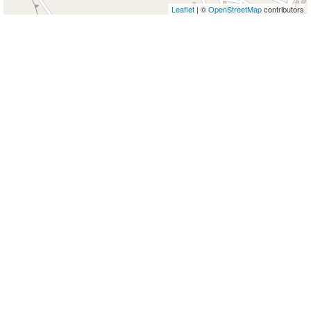
Leaflet
| ©
OpenStreetMap
contributors