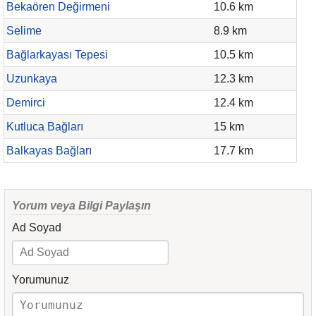
Bekaören Değirmeni
10.6 km
Selime
8.9 km
Bağlarkayası Tepesi
10.5 km
Uzunkaya
12.3 km
Demirci
12.4 km
Kutluca Bağları
15 km
Balkayas Bağları
17.7 km
Yorum veya Bilgi Paylaşın
Ad Soyad
Yorumunuz