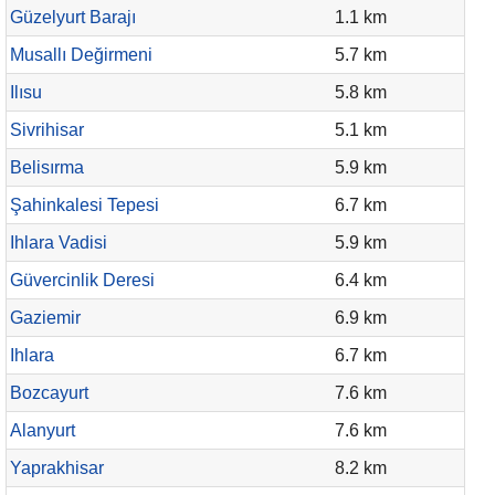
Güzelyurt Barajı
1.1 km
Musallı Değirmeni
5.7 km
Ilısu
5.8 km
Sivrihisar
5.1 km
Belisırma
5.9 km
Şahinkalesi Tepesi
6.7 km
Ihlara Vadisi
5.9 km
Güvercinlik Deresi
6.4 km
Gaziemir
6.9 km
Ihlara
6.7 km
Bozcayurt
7.6 km
Alanyurt
7.6 km
Yaprakhisar
8.2 km