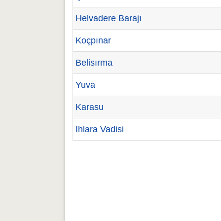
Helvadere Barajı
Koçpınar
Belisırma
Yuva
Karasu
Ihlara Vadisi