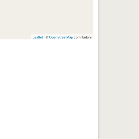
Leaflet
| ©
OpenStreetMap
contributors