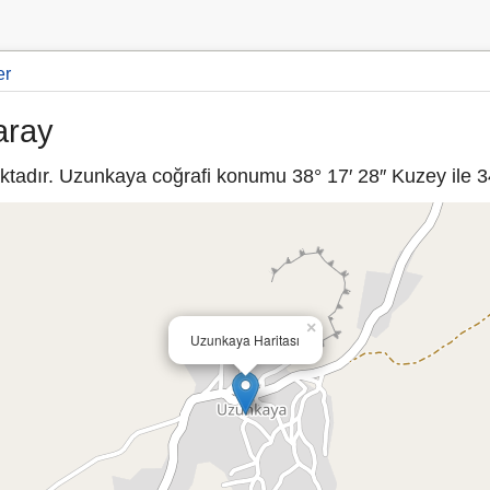
er
aray
tadır. Uzunkaya coğrafi konumu 38° 17′ 28″ Kuzey ile 34
×
Uzunkaya Haritası