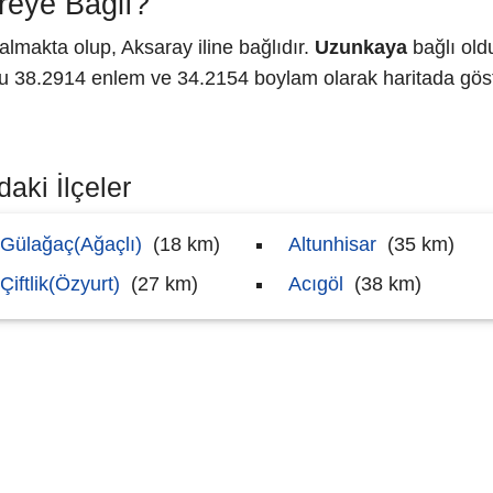
eye Bağlı?
lmakta olup, Aksaray iline bağlıdır.
Uzunkaya
bağlı old
38.2914 enlem ve 34.2154 boylam olarak haritada göste
aki İlçeler
Gülağaç(Ağaçlı)
(18 km)
Altunhisar
(35 km)
Çiftlik(Özyurt)
(27 km)
Acıgöl
(38 km)