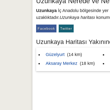
Uzunkaya Nerede ve Ner
Uzunkaya
İç Anadolu bölgesinde yer a
uzaklıktadır.
Uzunkaya haritası
konumu 
Facebook
Twitter
Uzunkaya Haritası Yakınınd
Güzelyurt
(14 km)
Aksaray Merkez
(18 km)