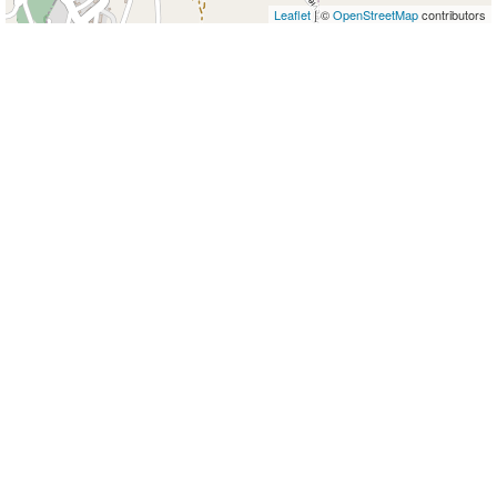
Leaflet
| ©
OpenStreetMap
contributors