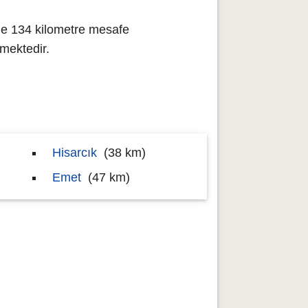
ne 134 kilometre mesafe
mektedir.
Hisarcık
(38 km)
Emet
(47 km)