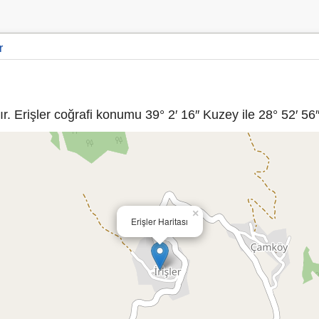
r
. Erişler coğrafi konumu 39° 2′ 16″ Kuzey ile 28° 52′ 56″
×
Erişler Haritası