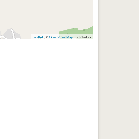
Leaflet
| ©
OpenStreetMap
contributors