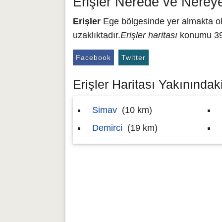
Erişler Nerede ve Nerey
Erişler
Ege bölgesinde yer almakta olu
uzaklıktadır.
Erişler haritası
konumu 39.
Facebook
Twitter
Erişler Haritası Yakınındaki
Simav
(10 km)
Demirci
(19 km)