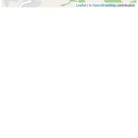
Leaflet
| ©
OpenStreetMap
contributors