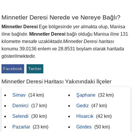
Minnetler Deresi Nerede ve Nereye Bağlı?
Minnetler Deresi
Ege bölgesinde yer almakta olup, Manisa
iline bağlıdır.
Minnetler Deresi
bağlı olduğu Manisa iline 131
kilometre mesafe uzaklıktadır.
Minnetler Deresi haritası
konumu 39.0136 enlem ve 28.8531 boylam olarak haritada
gösterilmektedir.
Facebook
Twitter
Minnetler Deresi Haritası Yakınındaki İlçeler
Simav
(14 km)
Şaphane
(32 km)
Demirci
(17 km)
Gediz
(47 km)
Selendi
(30 km)
Hisarcık
(42 km)
Pazarlar
(23 km)
Gördes
(50 km)