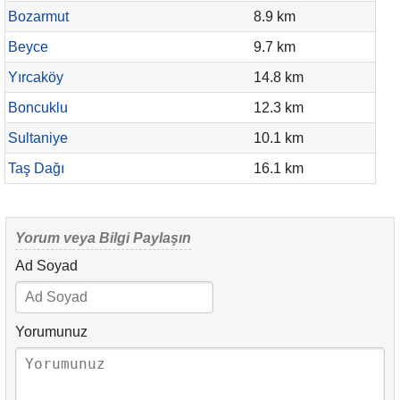
Bozarmut
8.9 km
Beyce
9.7 km
Yırcaköy
14.8 km
Boncuklu
12.3 km
Sultaniye
10.1 km
Taş Dağı
16.1 km
Yorum veya Bilgi Paylaşın
Ad Soyad
Yorumunuz