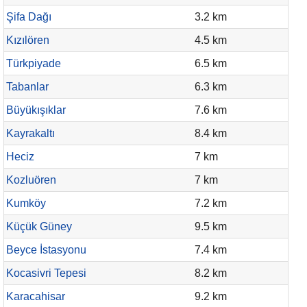
Şifa Dağı
3.2 km
Kızılören
4.5 km
Türkpiyade
6.5 km
Tabanlar
6.3 km
Büyükışıklar
7.6 km
Kayrakaltı
8.4 km
Heciz
7 km
Kozluören
7 km
Kumköy
7.2 km
Küçük Güney
9.5 km
Beyce İstasyonu
7.4 km
Kocasivri Tepesi
8.2 km
Karacahisar
9.2 km