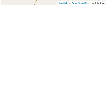
Leaflet
| ©
OpenStreetMap
contributors