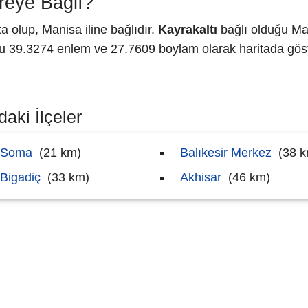
reye Bağlı?
 olup, Manisa iline bağlıdır.
Kayrakaltı
bağlı olduğu Man
39.3274 enlem ve 27.7609 boylam olarak haritada göste
daki İlçeler
Soma
(21 km)
Balıkesir Merkez
(38 k
Bigadiç
(33 km)
Akhisar
(46 km)