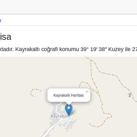
r
isa
adır. Kayrakaltı coğrafi konumu 39° 19′ 38″ Kuzey ile 27
×
Kayrakaltı Haritası