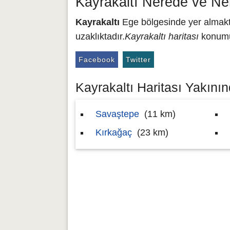
Kayrakaltı Nerede ve Ne
Kayrakaltı
Ege bölgesinde yer almakta
uzaklıktadır.
Kayrakaltı haritası
konumu 
Facebook
Twitter
Kayrakaltı Haritası Yakının
Savaştepe
(11 km)
Kırkağaç
(23 km)