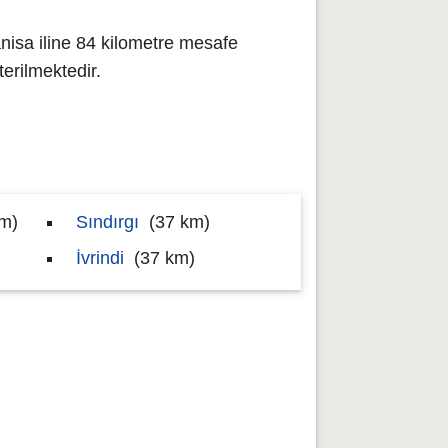
isa iline 84 kilometre mesafe
rilmektedir.
m)
Sındırgı
(37 km)
İvrindi
(37 km)