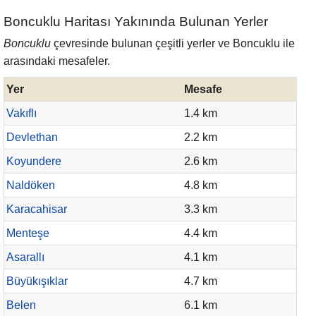
Boncuklu Haritası Yakınında Bulunan Yerler
Boncuklu
çevresinde bulunan çeşitli yerler ve Boncuklu ile
arasındaki mesafeler.
Yer
Mesafe
Vakıflı
1.4 km
Devlethan
2.2 km
Koyundere
2.6 km
Naldöken
4.8 km
Karacahisar
3.3 km
Menteşe
4.4 km
Asarallı
4.1 km
Büyükışıklar
4.7 km
Belen
6.1 km