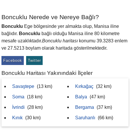
Boncuklu Nerede ve Nereye Bağlı?
Boncuklu
Ege bölgesinde yer almakta olup, Manisa iline
bağlıdır.
Boncuklu
bağlı olduğu Manisa iline 80 kilometre
mesafe uzaklıktadır.
Boncuklu haritası
konumu 39.3283 enlem
ve 27.5213 boylam olarak haritada gösterilmektedir.
Facebook
Twitter
Boncuklu Haritası Yakınındaki İlçeler
Savaştepe
(13 km)
Kırkağaç
(32 km)
Soma
(18 km)
Balya
(47 km)
İvrindi
(28 km)
Bergama
(37 km)
Kınık
(30 km)
Saruhanlı
(66 km)