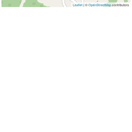
Leaflet
| ©
OpenStreetMap
contributors