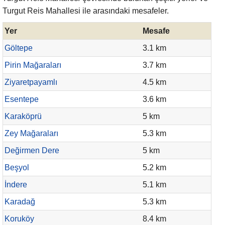
Turgut Reis Mahallesi ile arasındaki mesafeler.
Yer
Mesafe
Göltepe
3.1 km
Pirin Mağaraları
3.7 km
Ziyaretpayamlı
4.5 km
Esentepe
3.6 km
Karaköprü
5 km
Zey Mağaraları
5.3 km
Değirmen Dere
5 km
Beşyol
5.2 km
İndere
5.1 km
Karadağ
5.3 km
Koruköy
8.4 km