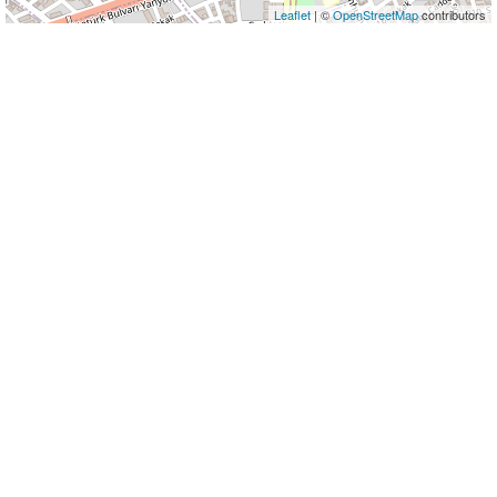
Leaflet
| ©
OpenStreetMap
contributors