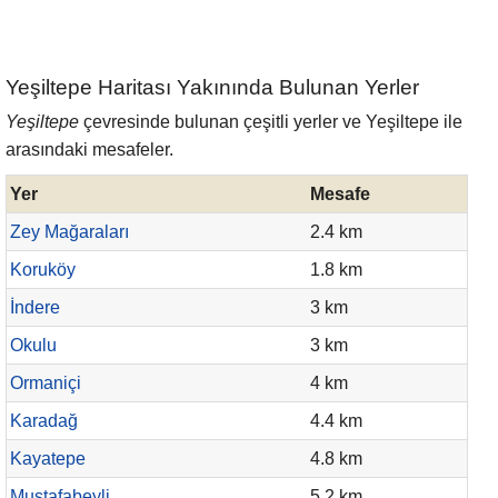
Yeşiltepe Haritası Yakınında Bulunan Yerler
Yeşiltepe
çevresinde bulunan çeşitli yerler ve Yeşiltepe ile
arasındaki mesafeler.
Yer
Mesafe
Zey Mağaraları
2.4 km
Koruköy
1.8 km
İndere
3 km
Okulu
3 km
Ormaniçi
4 km
Karadağ
4.4 km
Kayatepe
4.8 km
Mustafabeyli
5.2 km