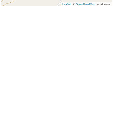
Leaflet
| ©
OpenStreetMap
contributors