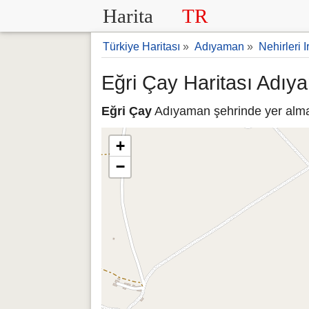
Harita
TR
Türkiye Haritası
»
Adıyaman
»
Nehirleri I
Eğri Çay Haritası Adıy
Eğri Çay
Adıyaman şehrinde yer almakt
+
−