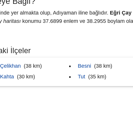
eye Bağlı?
e yer almakta olup, Adıyaman iline bağlıdır.
Eğri Çay
 haritası
konumu 37.6899 enlem ve 38.2955 boylam olara
ki İlçeler
Çelikhan
(38 km)
Besni
(38 km)
Kahta
(30 km)
Tut
(35 km)