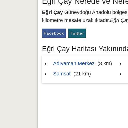
Eğri Çay Nerede ve Ner
Eğri Çay
Güneydoğu Anadolu bölgesind
kilometre mesafe uzaklıktadır.
Eğri Çay
Facebook
Twitter
Eğri Çay Haritası Yakınında
Adıyaman Merkez
(8 km)
Samsat
(21 km)