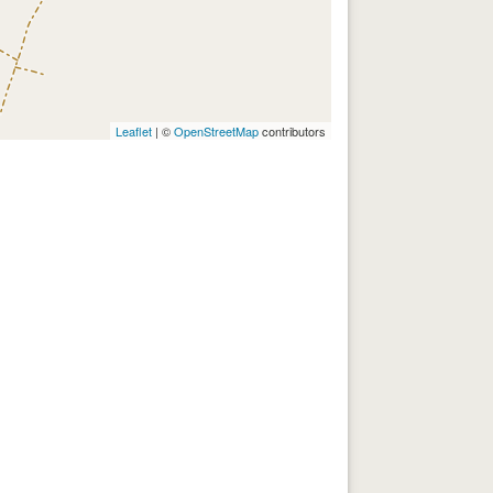
Leaflet
| ©
OpenStreetMap
contributors