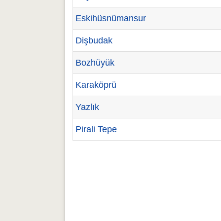
Eskihüsnümansur
Dişbudak
Bozhüyük
Karaköprü
Yazlık
Pirali Tepe