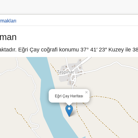
rmakları
aman
adır. Eğri Çay coğrafi konumu 37° 41′ 23″ Kuzey ile 38°
×
Eğri Çay Haritası