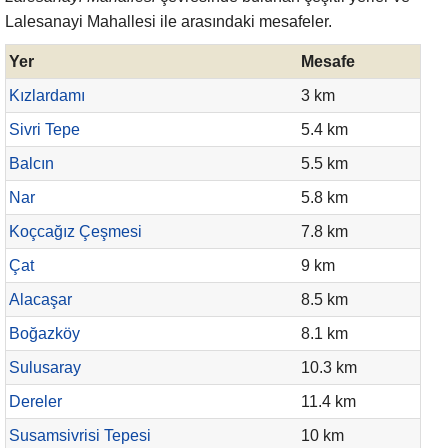
Lalesanayi Mahallesi ile arasındaki mesafeler.
Yer
Mesafe
Kızlardamı
3 km
Sivri Tepe
5.4 km
Balcın
5.5 km
Nar
5.8 km
Koçcağız Çeşmesi
7.8 km
Çat
9 km
Alacaşar
8.5 km
Boğazköy
8.1 km
Sulusaray
10.3 km
Dereler
11.4 km
Susamsivrisi Tepesi
10 km