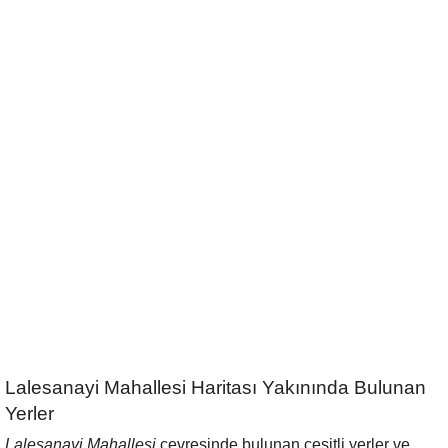
Lalesanayi Mahallesi Haritası Yakınında Bulunan
Yerler
Lalesanayi Mahallesi
çevresinde bulunan çeşitli yerler ve