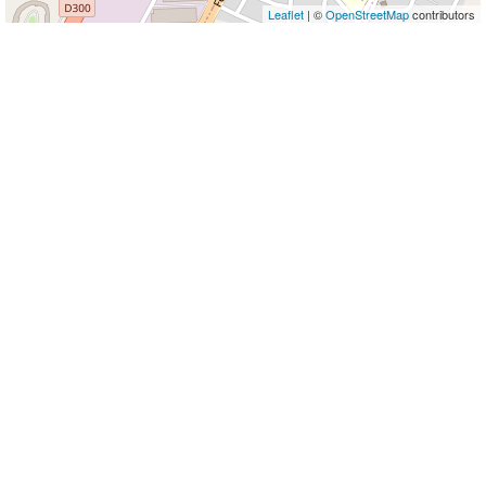
Leaflet
| ©
OpenStreetMap
contributors