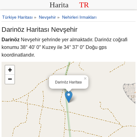
Harita
TR
Türkiye Haritası
»
Nevşehir
»
Nehirleri Irmakları
Darinöz Haritası Nevşehir
Darinöz
Nevşehir şehrinde yer almaktadır. Darinöz coğrafi
konumu 38° 40′ 0″ Kuzey ile 34° 37′ 0″ Doğu gps
koordinatlarıdır.
+
−
×
Darinöz Haritası