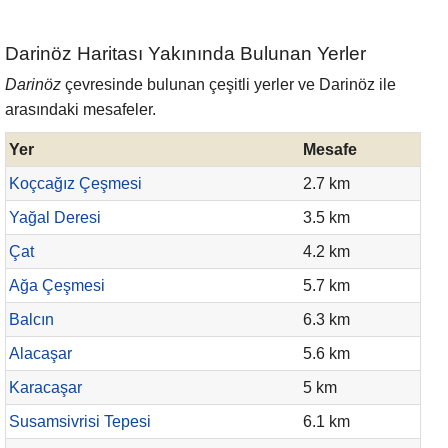
Darinöz Haritası Yakınında Bulunan Yerler
Darinöz
çevresinde bulunan çeşitli yerler ve Darinöz ile
arasındaki mesafeler.
Yer
Mesafe
Koçcağız Çeşmesi
2.7 km
Yağal Deresi
3.5 km
Çat
4.2 km
Ağa Çeşmesi
5.7 km
Balcın
6.3 km
Alacaşar
5.6 km
Karacaşar
5 km
Susamsivrisi Tepesi
6.1 km