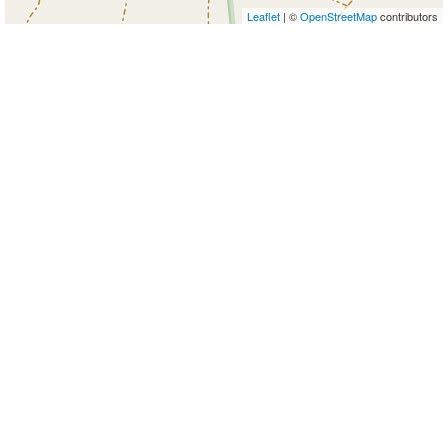
Leaflet
| ©
OpenStreetMap
contributors