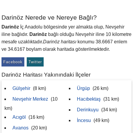
Darinöz Nerede ve Nereye Bağlı?
Darinöz
İç Anadolu bölgesinde yer almakta olup, Nevşehir
iline bağlıdır.
Darinöz
bağlı olduğu Nevşehir iline 10 kilometre
mesafe uzaklıktadır.
Darinöz haritası
konumu 38.6667 enlem
ve 34.6167 boylam olarak haritada gösterilmektedir.
Facebook
Twitter
Darinöz Haritası Yakınındaki İlçeler
Gülşehir
(8 km)
Ürgüp
(26 km)
Nevşehir Merkez
(10
Hacıbektaş
(31 km)
km)
Derinkuyu
(34 km)
Acıgöl
(16 km)
İncesu
(49 km)
Avanos
(20 km)