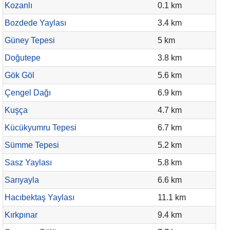
Kozanlı
0.1 km
Bozdede Yaylası
3.4 km
Güney Tepesi
5 km
Doğutepe
3.8 km
Gök Göl
5.6 km
Çengel Dağı
6.9 km
Kuşça
4.7 km
Kücükyumru Tepesi
6.7 km
Sümme Tepesi
5.2 km
Sasz Yaylası
5.8 km
Sarıyayla
6.6 km
Hacıbektaş Yaylası
11.1 km
Kırkpınar
9.4 km