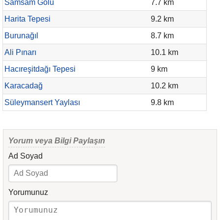
Samsam Gölü
7.7 km
Harita Tepesi
9.2 km
Burunağıl
8.7 km
Ali Pınarı
10.1 km
Hacıreşitdağı Tepesi
9 km
Karacadağ
10.2 km
Süleymansert Yaylası
9.8 km
Yorum veya Bilgi Paylaşın
Ad Soyad
Yorumunuz