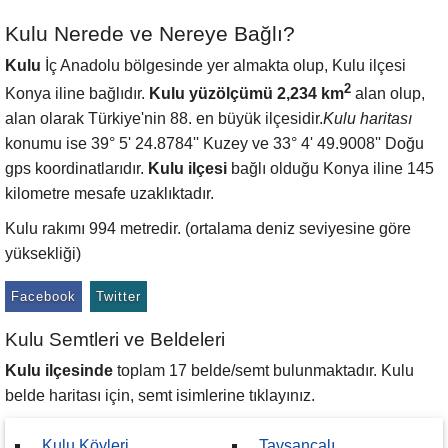
Kulu Nerede ve Nereye Bağlı?
Kulu
İç Anadolu bölgesinde yer almakta olup, Kulu ilçesi
2
Konya iline bağlıdır.
Kulu yüzölçümü 2,234 km
alan olup,
alan olarak Türkiye'nin 88. en büyük ilçesidir.
Kulu haritası
konumu ise 39° 5' 24.8784'' Kuzey ve 33° 4' 49.9008'' Doğu
gps koordinatlarıdır.
Kulu ilçesi
bağlı olduğu Konya iline 145
kilometre mesafe uzaklıktadır.
Kulu rakımı 994 metredir. (ortalama deniz seviyesine göre
yüksekliği)
Facebook
Twitter
Kulu Semtleri ve Beldeleri
Kulu ilçesinde
toplam 17 belde/semt bulunmaktadır. Kulu
belde haritası için, semt isimlerine tıklayınız.
Kulu Köyleri
Tavşancalı