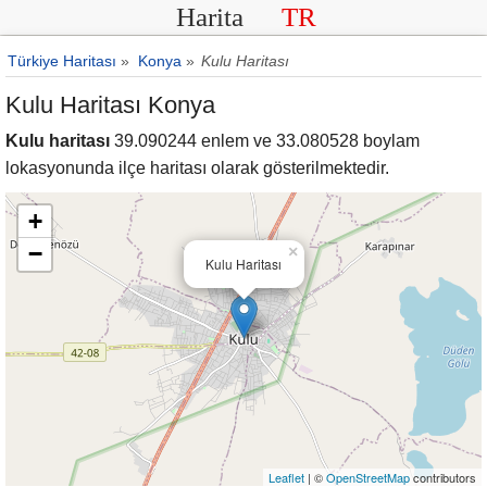
Harita
TR
Türkiye Haritası
»
Konya
»
Kulu Haritası
Kulu Haritası Konya
Kulu haritası
39.090244 enlem ve 33.080528 boylam
lokasyonunda ilçe haritası olarak gösterilmektedir.
+
−
×
Kulu Haritası
Leaflet
| ©
OpenStreetMap
contributors