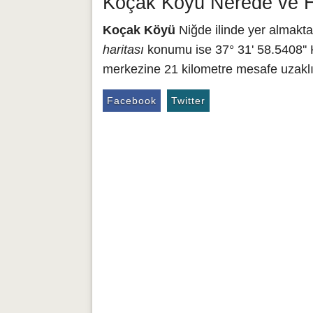
Koçak Köyü Nerede ve H
Koçak Köyü
Niğde ilinde yer almakta
haritası
konumu ise 37° 31' 58.5408'' 
merkezine 21 kilometre mesafe uzaklı
Facebook
Twitter