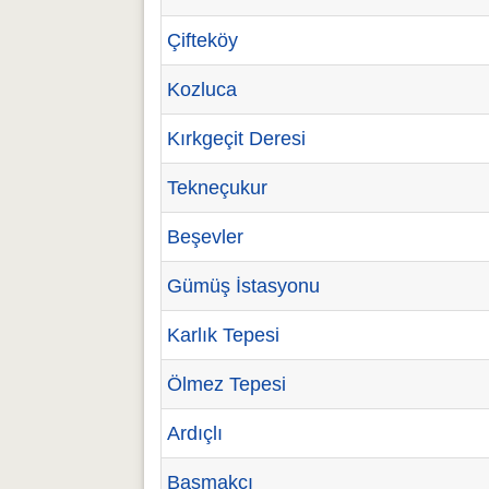
Çifteköy
Kozluca
Kırkgeçit Deresi
Tekneçukur
Beşevler
Gümüş İstasyonu
Karlık Tepesi
Ölmez Tepesi
Ardıçlı
Başmakçı