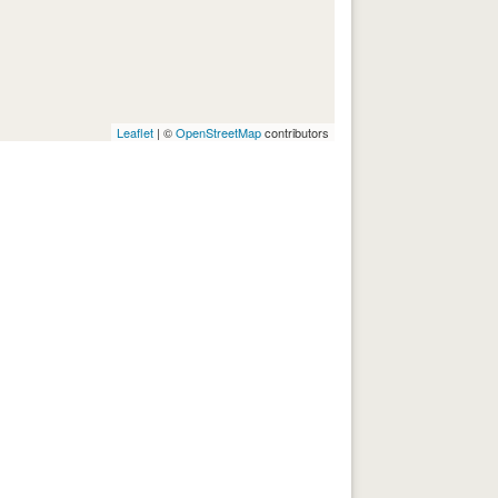
Leaflet
| ©
OpenStreetMap
contributors