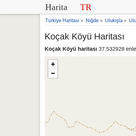
Harita
TR
Türkiye Haritası
»
Niğde
»
Ulukışla
»
Ulu
Koçak Köyü Haritası
Koçak Köyü haritası
37.532928 enle
+
−