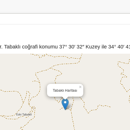
 Tabaklı coğrafi konumu 37° 30′ 32″ Kuzey ile 34° 40′ 41
×
Tabaklı Haritası