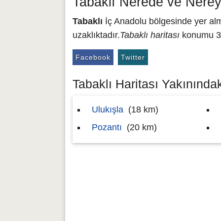
Tabaklı Nerede ve Nerey
Tabaklı
İç Anadolu bölgesinde yer alma
uzaklıktadır.
Tabaklı haritası
konumu 37
Facebook
Twitter
Tabaklı Haritası Yakınındaki
Ulukışla
(18 km)
Pozantı
(20 km)