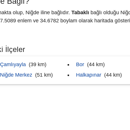
e Bağlı?
kta olup, Niğde iline bağlıdır.
Tabaklı
bağlı olduğu Niğd
.5089 enlem ve 34.6782 boylam olarak haritada gösteri
 İlçeler
Çamlıyayla
(39 km)
Bor
(44 km)
Niğde Merkez
(51 km)
Halkapınar
(44 km)