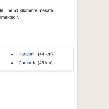
e iline 51 kilometre mesafe
lmektedir.
Karaisalı
(44 km)
Çamardı
(45 km)