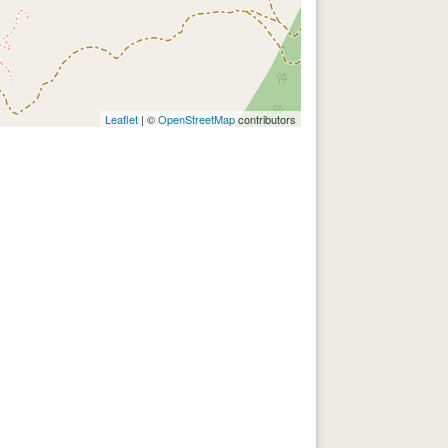
Leaflet
| ©
OpenStreetMap
contributors