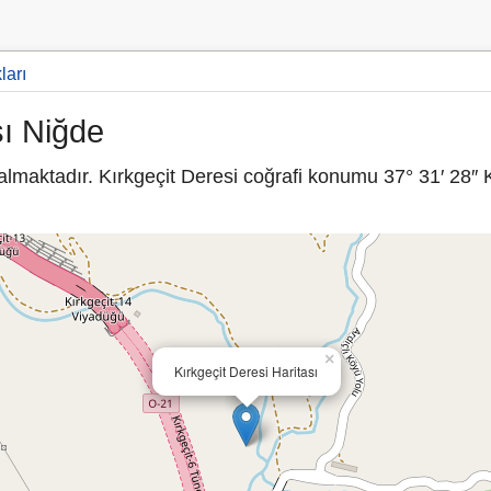
ları
sı Niğde
lmaktadır. Kırkgeçit Deresi coğrafi konumu 37° 31′ 28″ 
×
Kırkgeçit Deresi Haritası