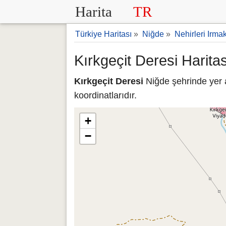
Harita
TR
Türkiye Haritası
»
Niğde
»
Nehirleri Irmak
Kırkgeçit Deresi Harita
Kırkgeçit Deresi
Niğde şehrinde yer a
koordinatlarıdır.
+
−