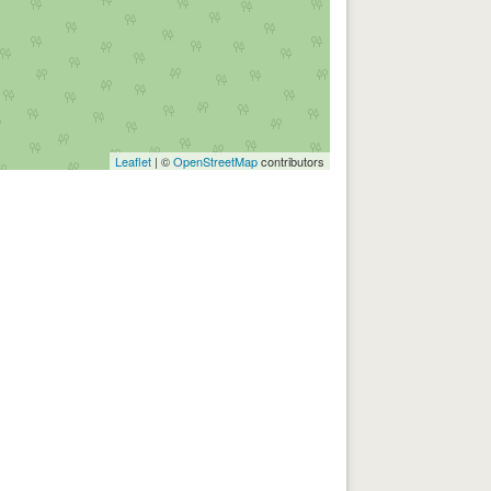
Leaflet
| ©
OpenStreetMap
contributors