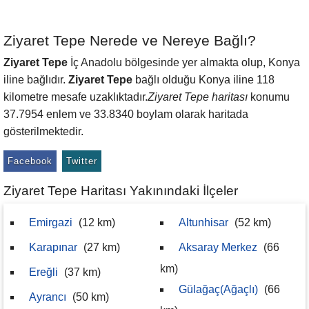
Ziyaret Tepe Nerede ve Nereye Bağlı?
Ziyaret Tepe
İç Anadolu bölgesinde yer almakta olup, Konya
iline bağlıdır.
Ziyaret Tepe
bağlı olduğu Konya iline 118
kilometre mesafe uzaklıktadır.
Ziyaret Tepe haritası
konumu
37.7954 enlem ve 33.8340 boylam olarak haritada
gösterilmektedir.
Facebook
Twitter
Ziyaret Tepe Haritası Yakınındaki İlçeler
Emirgazi
(12 km)
Altunhisar
(52 km)
Karapınar
(27 km)
Aksaray Merkez
(66
km)
Ereğli
(37 km)
Gülağaç(Ağaçlı)
(66
Ayrancı
(50 km)