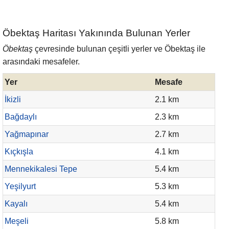
Öbektaş Haritası Yakınında Bulunan Yerler
Öbektaş
çevresinde bulunan çeşitli yerler ve Öbektaş ile
arasındaki mesafeler.
Yer
Mesafe
İkizli
2.1 km
Bağdaylı
2.3 km
Yağmapınar
2.7 km
Kıçkışla
4.1 km
Mennekikalesi Tepe
5.4 km
Yeşilyurt
5.3 km
Kayalı
5.4 km
Meşeli
5.8 km