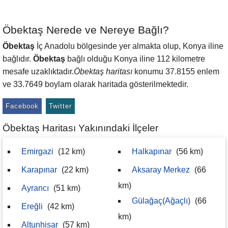
Öbektaş Nerede ve Nereye Bağlı?
Öbektaş
İç Anadolu bölgesinde yer almakta olup, Konya iline
bağlıdır.
Öbektaş
bağlı olduğu Konya iline 112 kilometre
mesafe uzaklıktadır.
Öbektaş haritası
konumu 37.8155 enlem
ve 33.7649 boylam olarak haritada gösterilmektedir.
Facebook
Twitter
Öbektaş Haritası Yakınındaki İlçeler
Emirgazi
(12 km)
Halkapınar
(56 km)
Karapınar
(22 km)
Aksaray Merkez
(66
km)
Ayrancı
(51 km)
Gülağaç(Ağaçlı)
(66
Ereğli
(42 km)
km)
Altunhisar
(57 km)