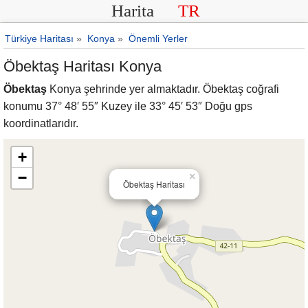
Harita
TR
Türkiye Haritası
»
Konya
»
Önemli Yerler
Öbektaş Haritası Konya
Öbektaş
Konya şehrinde yer almaktadır. Öbektaş coğrafi
konumu 37° 48′ 55″ Kuzey ile 33° 45′ 53″ Doğu gps
koordinatlarıdır.
+
−
×
Öbektaş Haritası