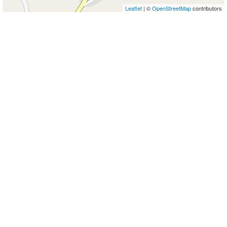
Leaflet
| ©
OpenStreetMap
contributors