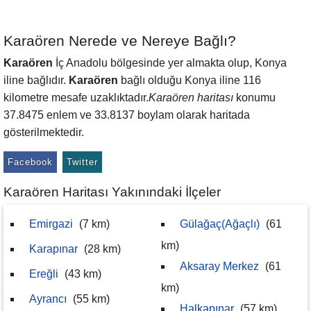
Karaören Nerede ve Nereye Bağlı?
Karaören
İç Anadolu bölgesinde yer almakta olup, Konya
iline bağlıdır.
Karaören
bağlı olduğu Konya iline 116
kilometre mesafe uzaklıktadır.
Karaören haritası
konumu
37.8475 enlem ve 33.8137 boylam olarak haritada
gösterilmektedir.
Facebook
Twitter
Karaören Haritası Yakınındaki İlçeler
Emirgazi
(7 km)
Gülağaç(Ağaçlı)
(61
km)
Karapınar
(28 km)
Aksaray Merkez
(61
Ereğli
(43 km)
km)
Ayrancı
(55 km)
Halkapınar
(57 km)