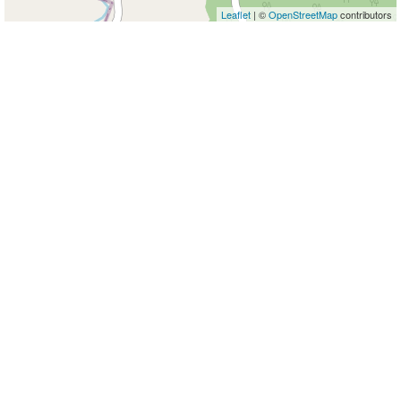
Leaflet
| ©
OpenStreetMap
contributors