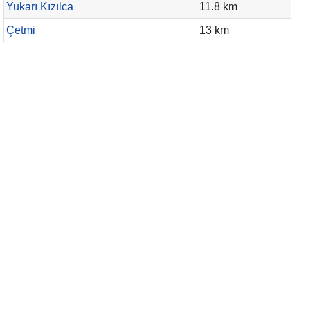
Yukarı Kızılca
11.8 km
Çetmi
13 km