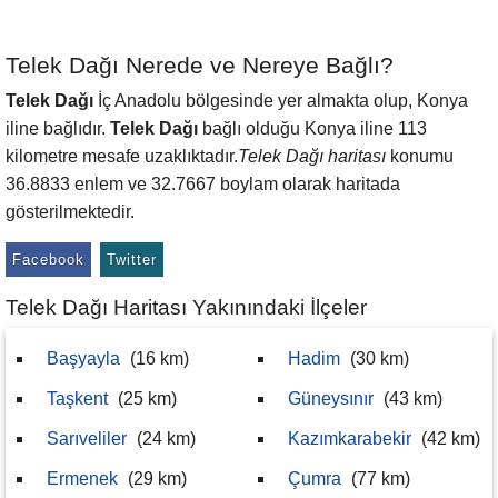
Telek Dağı Nerede ve Nereye Bağlı?
Telek Dağı
İç Anadolu bölgesinde yer almakta olup, Konya
iline bağlıdır.
Telek Dağı
bağlı olduğu Konya iline 113
kilometre mesafe uzaklıktadır.
Telek Dağı haritası
konumu
36.8833 enlem ve 32.7667 boylam olarak haritada
gösterilmektedir.
Facebook
Twitter
Telek Dağı Haritası Yakınındaki İlçeler
Başyayla
(16 km)
Hadim
(30 km)
Taşkent
(25 km)
Güneysınır
(43 km)
Sarıveliler
(24 km)
Kazımkarabekir
(42 km)
Ermenek
(29 km)
Çumra
(77 km)