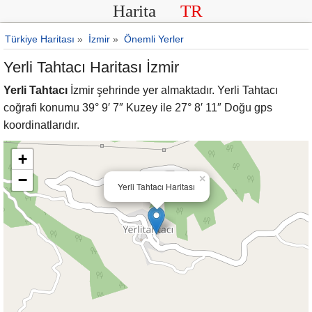
Harita
TR
Türkiye Haritası
»
İzmir
»
Önemli Yerler
Yerli Tahtacı Haritası İzmir
Yerli Tahtacı
İzmir şehrinde yer almaktadır. Yerli Tahtacı
coğrafi konumu 39° 9′ 7″ Kuzey ile 27° 8′ 11″ Doğu gps
koordinatlarıdır.
+
−
×
Yerli Tahtacı Haritası