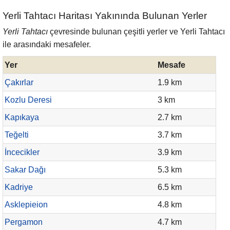
Yerli Tahtacı Haritası Yakınında Bulunan Yerler
Yerli Tahtacı
çevresinde bulunan çeşitli yerler ve Yerli Tahtacı
ile arasındaki mesafeler.
Yer
Mesafe
Çakırlar
1.9 km
Kozlu Deresi
3 km
Kapıkaya
2.7 km
Teğelti
3.7 km
İncecikler
3.9 km
Sakar Dağı
5.3 km
Kadriye
6.5 km
Asklepieion
4.8 km
Pergamon
4.7 km