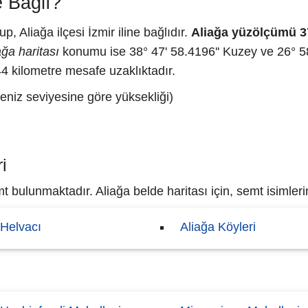
 Bağlı?
, Aliağa ilçesi İzmir iline bağlıdır.
Aliağa yüzölçümü 
ağa haritası
konumu ise 38° 47' 58.4196'' Kuzey ve 26° 58'
44 kilometre mesafe uzaklıktadır.
eniz seviyesine göre yüksekliği)
i
bulunmaktadır. Aliağa belde haritası için, semt isimlerin
Helvacı
Aliağa Köyleri