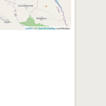
Leaflet
| ©
OpenStreetMap
contributors