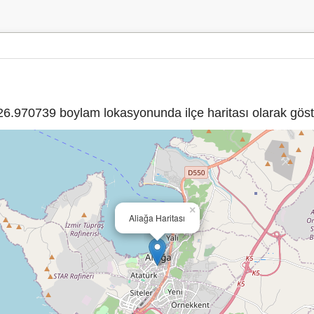
.970739 boylam lokasyonunda ilçe haritası olarak göste
×
Aliağa Haritası