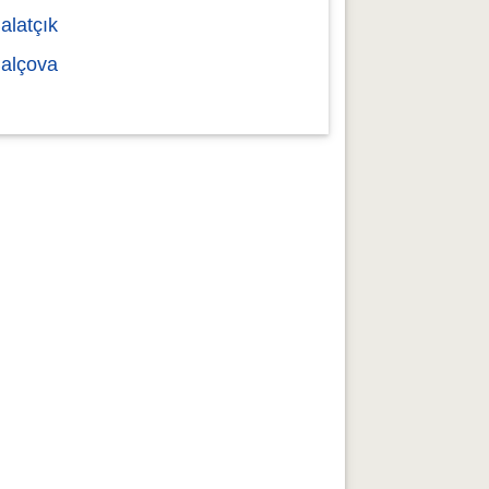
alatçık
alçova