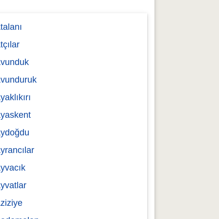
talanı
tçılar
vunduk
vunduruk
yaklıkırı
yaskent
ydoğdu
yrancılar
yvacık
yvatlar
ziziye