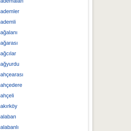
ademalan
ademler
ademli
ağalanı
ağarası
ağcılar
ağyurdu
ahçearası
ahçedere
ahçeli
akırköy
alaban
alabanlı