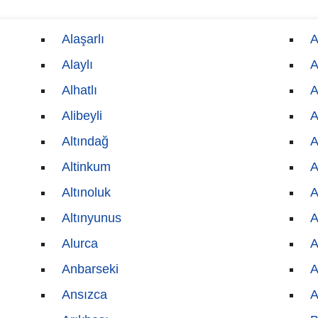
Alaşarlı
A
Alaylı
A
Alhatlı
A
Alibeyli
A
Altındağ
A
Altinkum
A
Altınoluk
A
Altınyunus
A
Alurca
A
Anbarseki
A
Ansızca
A