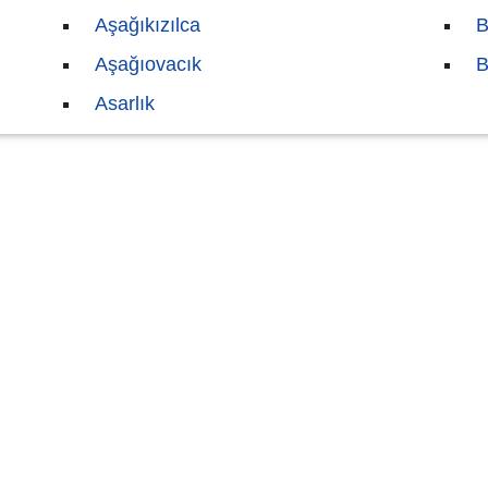
Aşağıkızılca
B
Aşağıovacık
B
Asarlık