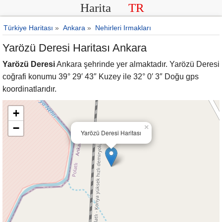
Harita
TR
Türkiye Haritası
»
Ankara
»
Nehirleri Irmakları
Yarözü Deresi Haritası Ankara
Yarözü Deresi
Ankara şehrinde yer almaktadır. Yarözü Deresi
coğrafi konumu 39° 29′ 43″ Kuzey ile 32° 0′ 3″ Doğu gps
koordinatlarıdır.
+
−
×
Yarözü Deresi Haritası