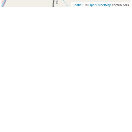
Leaflet
| ©
OpenStreetMap
contributors