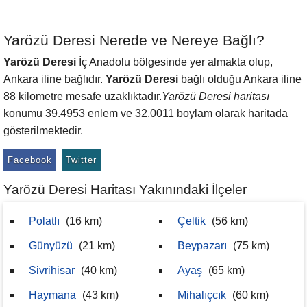
Yarözü Deresi Nerede ve Nereye Bağlı?
Yarözü Deresi
İç Anadolu bölgesinde yer almakta olup,
Ankara iline bağlıdır.
Yarözü Deresi
bağlı olduğu Ankara iline
88 kilometre mesafe uzaklıktadır.
Yarözü Deresi haritası
konumu 39.4953 enlem ve 32.0011 boylam olarak haritada
gösterilmektedir.
Facebook
Twitter
Yarözü Deresi Haritası Yakınındaki İlçeler
Polatlı
(16 km)
Çeltik
(56 km)
Günyüzü
(21 km)
Beypazarı
(75 km)
Sivrihisar
(40 km)
Ayaş
(65 km)
Haymana
(43 km)
Mihalıçcık
(60 km)