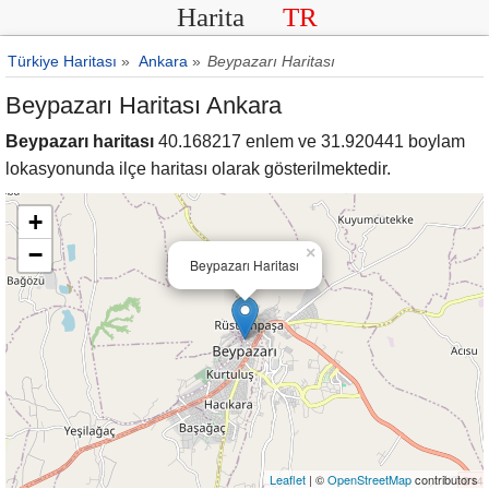
Harita
TR
Türkiye Haritası
»
Ankara
»
Beypazarı Haritası
Beypazarı Haritası Ankara
Beypazarı haritası
40.168217 enlem ve 31.920441 boylam
lokasyonunda ilçe haritası olarak gösterilmektedir.
+
−
×
Beypazarı Haritası
Leaflet
| ©
OpenStreetMap
contributors