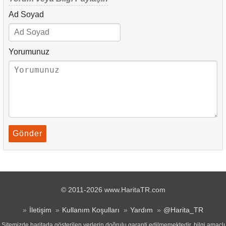
Ad Soyad
Yorumunuz
Gönder
© 2011-2026 www.HaritaTR.com
İletişim
Kullanım Koşulları
Yardım
@Harita_TR
Sitemizde haritada gösterilen yerlerin doğrulu garanti edilmemektedir, bilgi amaçlı