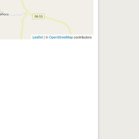
Leaflet
| ©
OpenStreetMap
contributors