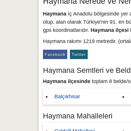
Haymana Nerede ve Ner
Haymana
İç Anadolu bölgesinde yer a
olup, alan olarak Türkiye'nin 91. en bü
gps koordinatlarıdır.
Haymana ilçesi
b
Haymana rakımı 1219 metredir. (ortal
Facebook
Twitter
Haymana Semtleri ve Belde
Haymana ilçesinde
toplam 8 belde/se
Balçıkhisar
Haymana Mahalleleri