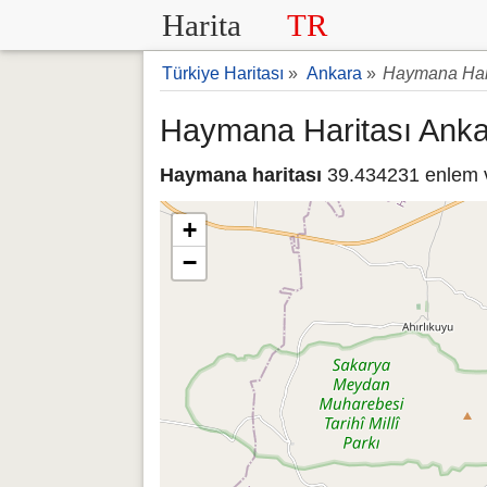
Harita
TR
Türkiye Haritası
»
Ankara
»
Haymana Hari
Haymana Haritası Ank
Haymana haritası
39.434231 enlem ve
+
−