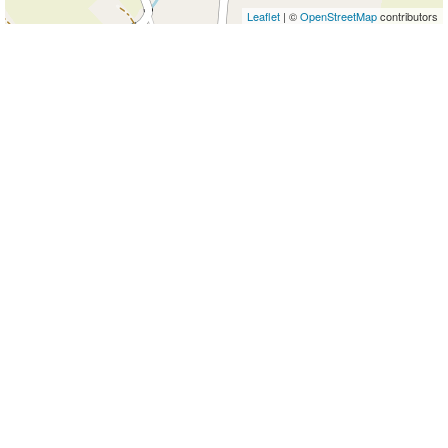
Leaflet
| ©
OpenStreetMap
contributors