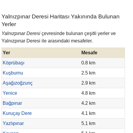
Yalnızpınar Deresi Haritası Yakınında Bulunan
Yerler
Yalnızpınar Deresi
çevresinde bulunan çeşitli yerler ve
Yalnızpınar Deresi ile arasındaki mesafeler.
Yer
Mesafe
Köprübaşı
0.8 km
Kuşburnu
2.5 km
Aşağızoğzunç
2.9 km
Yenice
4.8 km
Bağpınar
4.2 km
Kuruçay Dere
4.1 km
Yazlıpınar
5.1 km