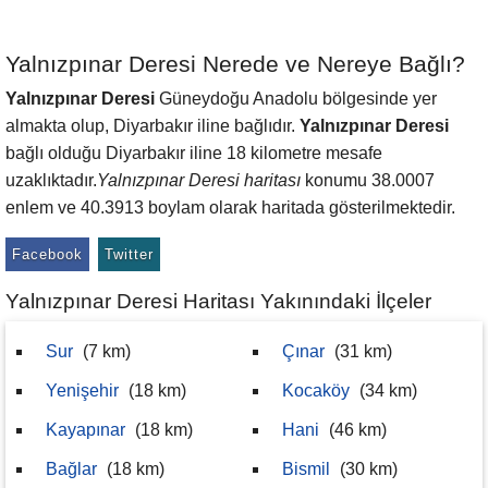
Yalnızpınar Deresi Nerede ve Nereye Bağlı?
Yalnızpınar Deresi
Güneydoğu Anadolu bölgesinde yer
almakta olup, Diyarbakır iline bağlıdır.
Yalnızpınar Deresi
bağlı olduğu Diyarbakır iline 18 kilometre mesafe
uzaklıktadır.
Yalnızpınar Deresi haritası
konumu 38.0007
enlem ve 40.3913 boylam olarak haritada gösterilmektedir.
Facebook
Twitter
Yalnızpınar Deresi Haritası Yakınındaki İlçeler
Sur
(7 km)
Çınar
(31 km)
Yenişehir
(18 km)
Kocaköy
(34 km)
Kayapınar
(18 km)
Hani
(46 km)
Bağlar
(18 km)
Bismil
(30 km)