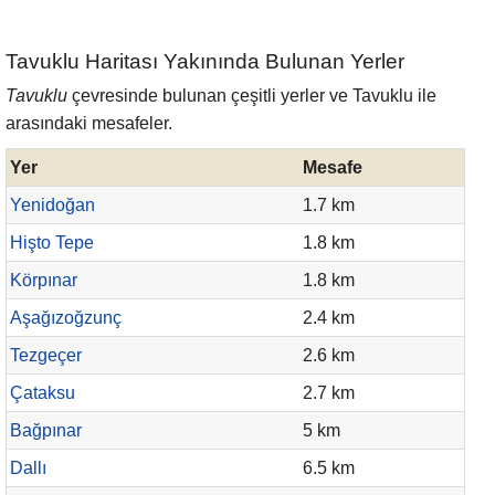
Tavuklu Haritası Yakınında Bulunan Yerler
Tavuklu
çevresinde bulunan çeşitli yerler ve Tavuklu ile
arasındaki mesafeler.
Yer
Mesafe
Yenidoğan
1.7 km
Hişto Tepe
1.8 km
Körpınar
1.8 km
Aşağızoğzunç
2.4 km
Tezgeçer
2.6 km
Çataksu
2.7 km
Bağpınar
5 km
Dallı
6.5 km