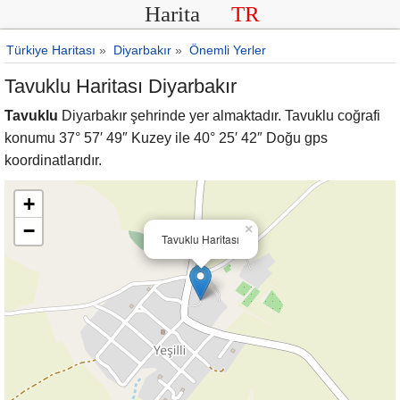
Harita
TR
Türkiye Haritası
»
Diyarbakır
»
Önemli Yerler
Tavuklu Haritası Diyarbakır
Tavuklu
Diyarbakır şehrinde yer almaktadır. Tavuklu coğrafi
konumu 37° 57′ 49″ Kuzey ile 40° 25′ 42″ Doğu gps
koordinatlarıdır.
+
−
×
Tavuklu Haritası