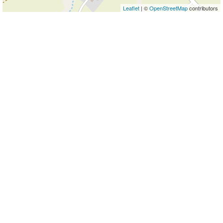
Leaflet
| ©
OpenStreetMap
contributors