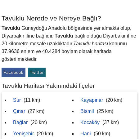
Tavuklu Nerede ve Nereye Bağlı?
Tavuklu
Güneydoğu Anadolu bölgesinde yer almakta olup,
Diyarbakır iline bağlıdır.
Tavuklu
bağlı olduğu Diyarbakır iline
20 kilometre mesafe uzaklıktadır.
Tavuklu haritası
konumu
37.9636 enlem ve 40.4284 boylam olarak haritada
gösterilmektedir.
Facebook
Twitter
Tavuklu Haritası Yakınındaki İlçeler
Sur
(11 km)
Kayapınar
(20 km)
Çınar
(27 km)
Bismil
(25 km)
Bağlar
(20 km)
Kocaköy
(37 km)
Yenişehir
(20 km)
Hani
(50 km)