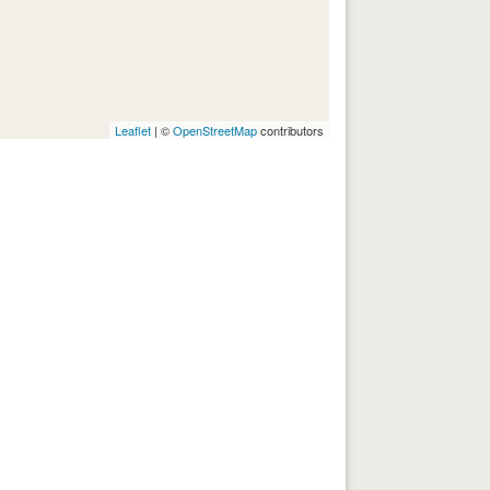
Leaflet
| ©
OpenStreetMap
contributors