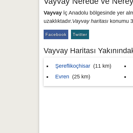
Vayvay Nerede ve Nerey
Vayvay
İç Anadolu bölgesinde yer alma
uzaklıktadır.
Vayvay haritası
konumu 39
Facebook
Twitter
Vayvay Haritası Yakınındaki
Şereflikoçhisar
(11 km)
Evren
(25 km)