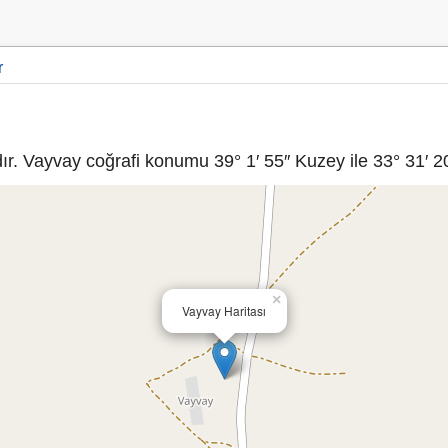
r
r. Vayvay coğrafi konumu 39° 1′ 55″ Kuzey ile 33° 31′ 20
×
Vayvay Haritası