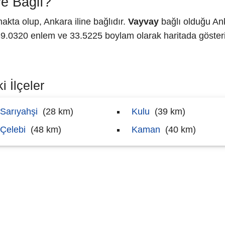
e Bağlı?
kta olup, Ankara iline bağlıdır.
Vayvay
bağlı olduğu Ank
.0320 enlem ve 33.5225 boylam olarak haritada gösteri
 İlçeler
Sarıyahşi
(28 km)
Kulu
(39 km)
Çelebi
(48 km)
Kaman
(40 km)