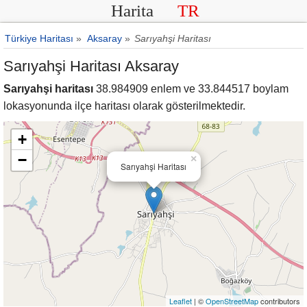
Harita
TR
Türkiye Haritası
»
Aksaray
»
Sarıyahşi Haritası
Sarıyahşi Haritası Aksaray
Sarıyahşi haritası
38.984909 enlem ve 33.844517 boylam
lokasyonunda ilçe haritası olarak gösterilmektedir.
+
−
×
Sarıyahşi Haritası
Leaflet
| ©
OpenStreetMap
contributors