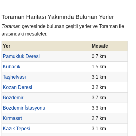
Toraman Haritası Yakınında Bulunan Yerler
Toraman
çevresinde bulunan çeşitli yerler ve Toraman ile
arasındaki mesafeler.
Yer
Mesafe
Pamukluk Deresi
0.7 km
Kubacık
1.5 km
Taşhelvası
3.1 km
Kozan Deresi
3.2 km
Bozdemir
3.7 km
Bozdemir İstasyonu
3.3 km
Kırmasırt
2.7 km
Kazık Tepesi
3.1 km