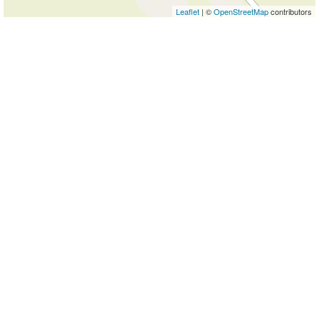
Leaflet
| ©
OpenStreetMap
contributors