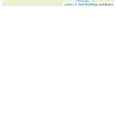
Leaflet
| ©
OpenStreetMap
contributors