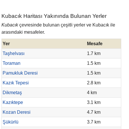
Kubacık Haritası Yakınında Bulunan Yerler
Kubacık
çevresinde bulunan çeşitli yerler ve Kubacık ile
arasındaki mesafeler.
Yer
Mesafe
Taşhelvası
1.7 km
Toraman
1.5 km
Pamukluk Deresi
1.5 km
Kazık Tepesi
2.8 km
Dikmetaş
4 km
Kazıktepe
3.1 km
Kozan Deresi
4.7 km
Şükürlü
3.7 km