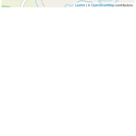
Leaflet
| ©
OpenStreetMap
contributors