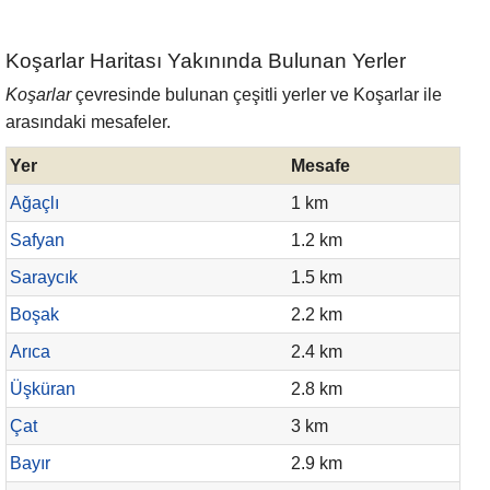
Koşarlar Haritası Yakınında Bulunan Yerler
Koşarlar
çevresinde bulunan çeşitli yerler ve Koşarlar ile
arasındaki mesafeler.
Yer
Mesafe
Ağaçlı
1 km
Safyan
1.2 km
Saraycık
1.5 km
Boşak
2.2 km
Arıca
2.4 km
Üşküran
2.8 km
Çat
3 km
Bayır
2.9 km