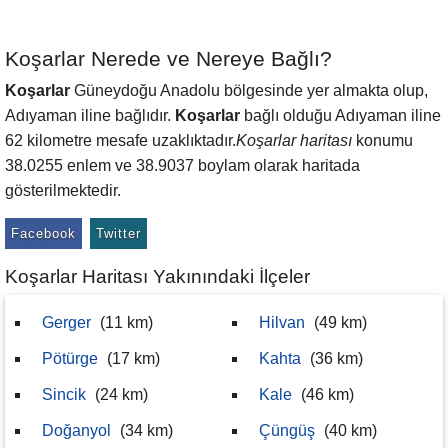
Koşarlar Nerede ve Nereye Bağlı?
Koşarlar
Güneydoğu Anadolu bölgesinde yer almakta olup,
Adıyaman iline bağlıdır.
Koşarlar
bağlı olduğu Adıyaman iline
62 kilometre mesafe uzaklıktadır.
Koşarlar haritası
konumu
38.0255 enlem ve 38.9037 boylam olarak haritada
gösterilmektedir.
Facebook
Twitter
Koşarlar Haritası Yakınındaki İlçeler
Gerger
(11 km)
Hilvan
(49 km)
Pötürge
(17 km)
Kahta
(36 km)
Sincik
(24 km)
Kale
(46 km)
Doğanyol
(34 km)
Çüngüş
(40 km)