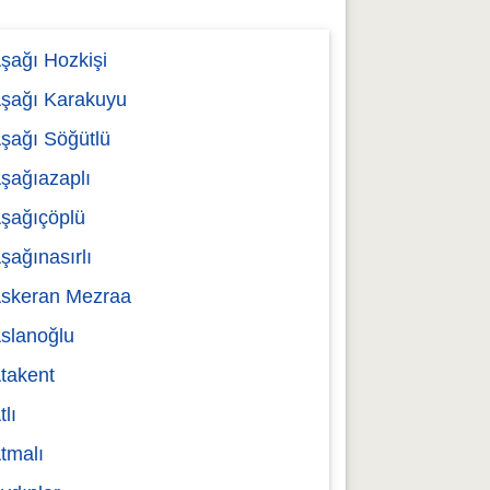
şağı Hozkişi
şağı Karakuyu
şağı Söğütlü
şağıazaplı
şağıçöplü
şağınasırlı
skeran Mezraa
slanoğlu
takent
tlı
tmalı