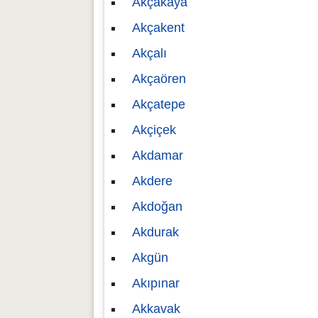
Akçakaya
Akçakent
Akçalı
Akçaören
Akçatepe
Akçiçek
Akdamar
Akdere
Akdoğan
Akdurak
Akgün
Akıpınar
Akkavak