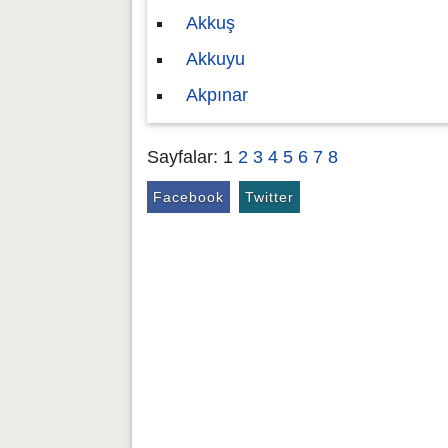
Akkuş
Akkuyu
Akpınar
Sayfalar:
1
2
3
4
5
6
7
8
Facebook
Twitter