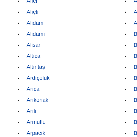
Alıcı
A
Alıçlı
A
Alidam
A
Alidamı
B
Alisar
B
Altıca
B
Altıntaş
B
Ardıçoluk
B
Arıca
B
Arıkonak
B
Arılı
B
Armutlu
B
Arpacık
B