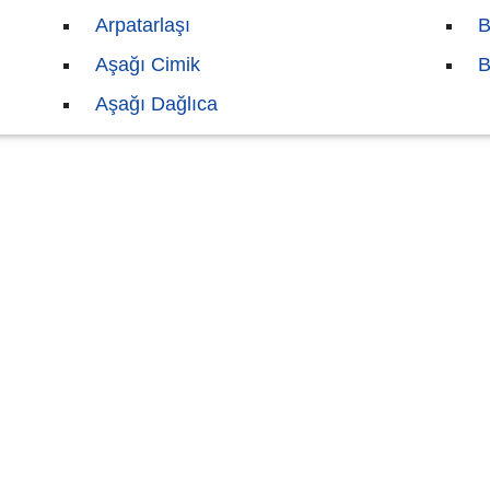
Arpatarlaşı
B
Aşağı Cimik
B
Aşağı Dağlıca