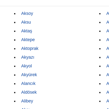
Aksoy
A
Aksu
A
Aktaş
A
Aktepe
A
Aktoprak
A
Akyazı
A
Akyol
A
Akyürek
A
Alancık
A
Aldösek
A
Alibey
A