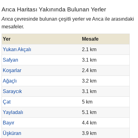
Arıca Haritası Yakınında Bulunan Yerler
Arıca
çevresinde bulunan çeşitli yerler ve Arıca ile arasındaki
mesafeler.
Yer
Mesafe
Yukarı Akçalı
2.1 km
Safyan
3.1 km
Koşarlar
2.4 km
Ağaçlı
3.2 km
Saraycık
3.1 km
Çat
5 km
Yayladalı
5.1 km
Bayır
4.4 km
Üşküran
3.9 km