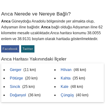
Arıca Nerede ve Nereye Bağlı?
Arıca
Güneydoğu Anadolu bölgesinde yer almakta olup,
Adıyaman iline bağlıdır.
Arıca
bağlı olduğu Adıyaman iline 62
kilometre mesafe uzaklıktadır.
Arıca haritası
konumu 38.0055
enlem ve 38.9131 boylam olarak haritada gösterilmektedir.
Facebook
Twitter
Arıca Haritası Yakınındaki İlçeler
Gerger
(11 km)
Hilvan
(46 km)
Pötürge
(20 km)
Kahta
(35 km)
Sincik
(25 km)
Kale
(48 km)
Doğanyol
(36 km)
Çüngüş
(40 km)