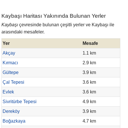
Kaybaşı Haritası Yakınında Bulunan Yerler
Kaybaşı
çevresinde bulunan çeşitli yerler ve Kaybaşı ile
arasındaki mesafeler.
Yer
Mesafe
Akçay
1.1 km
Kırmacı
2.9 km
Gültepe
3.9 km
Çal Tepesi
3.6 km
Evlek
3.6 km
Sivritürbe Tepesi
4.9 km
Dereköy
3.9 km
Boğazkaya
4.7 km