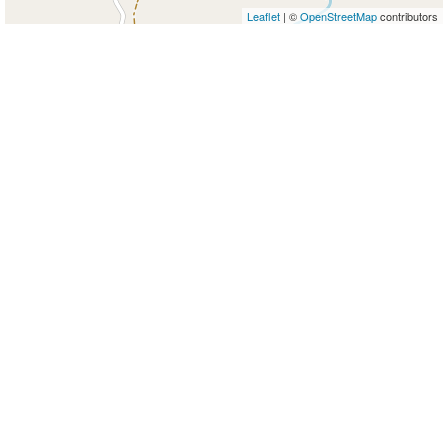
Leaflet
| ©
OpenStreetMap
contributors