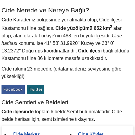
Cide Nerede ve Nereye Bağlı?
Cide
Karadeniz bölgesinde yer almakta olup, Cide ilçesi
2
Kastamonu iline bağlıdır.
Cide yüzölçümü 652 km
alan
olup, alan olarak Türkiye'nin 488. en büyük ilçesidir.
Cide
haritası
konumu ise 41° 53' 31.9920'' Kuzey ve 33° 0'
13.2372'' Doğu gps koordinatlarıdır.
Cide ilçesi
bağlı olduğu
Kastamonu iline 86 kilometre mesafe uzaklıktadır.
Cide rakımı 23 metredir. (ortalama deniz seviyesine göre
yüksekliği)
Facebook
Twitter
Cide Semtleri ve Beldeleri
Cide ilçesinde
toplam 6 belde/semt bulunmaktadır. Cide
belde haritası için, semt isimlerine tıklayınız.
Cide Merkez
Cide Köyleri