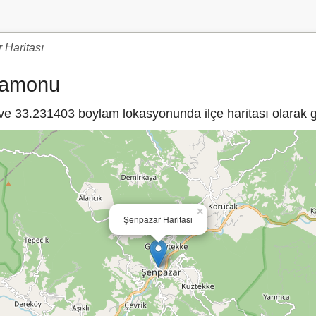
 Haritası
tamonu
 33.231403 boylam lokasyonunda ilçe haritası olarak gö
×
Şenpazar Haritası