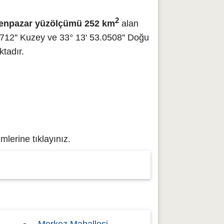
2
enpazar yüzölçümü 252 km
alan
712'' Kuzey ve 33° 13' 53.0508'' Doğu
tadır.
lerine tıklayınız.