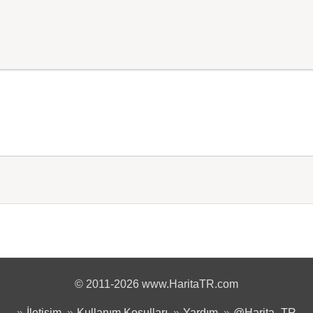
© 2011-2026 www.HaritaTR.com
İletişim
Kullanım Koşulları
Yardım
@Harita_TR