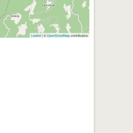
Leaflet
| ©
OpenStreetMap
contributors