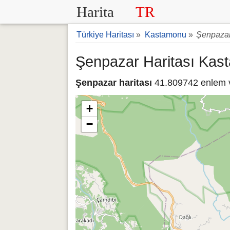
Harita
TR
Türkiye Haritası
»
Kastamonu
»
Şenpazar
Şenpazar Haritası Kas
Şenpazar haritası
41.809742 enlem ve
+
−