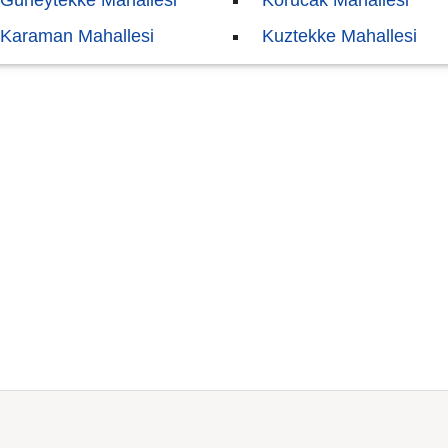
Güneytekke Mahallesi
Korucak Mahallesi
Karaman Mahallesi
Kuztekke Mahallesi