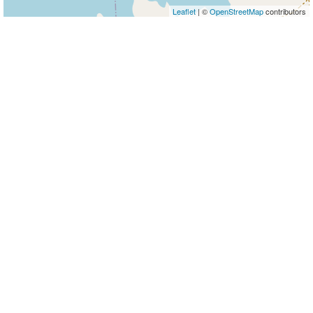
Leaflet
| ©
OpenStreetMap
contributors