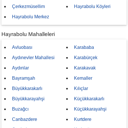
Çerkezmüsellim
Hayrabolu Köyleri
Hayrabolu Merkez
Hayrabolu Mahalleleri
Avluobası
Karababa
Aydınevler Mahallesi
Karabürçek
Aydınlar
Karakavak
Bayramşah
Kemaller
Büyükkarakarlı
Kılıçlar
Büyükkarayahşi
Küçükkarakarlı
Buzağcı
Küçükkarayahşi
Canbazdere
Kurtdere