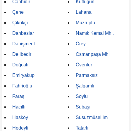
Canhıdır
Kutlugün
Çene
Lahana
Çıkrıkçı
Muzruplu
Danbaslar
Namık Kemal Mhl.
Danişment
Örey
Delibedir
Osmanpaşa Mhl
Doğcalı
Övenler
Emiryakup
Parmaksız
Fahrioğlu
Şalgamlı
Faraş
Soylu
Hacıllı
Subaşı
Hasköy
Susuzmüsellim
Hedeyli
Tatarlı