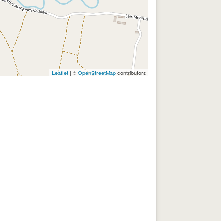
Leaflet
| ©
OpenStreetMap
contributors