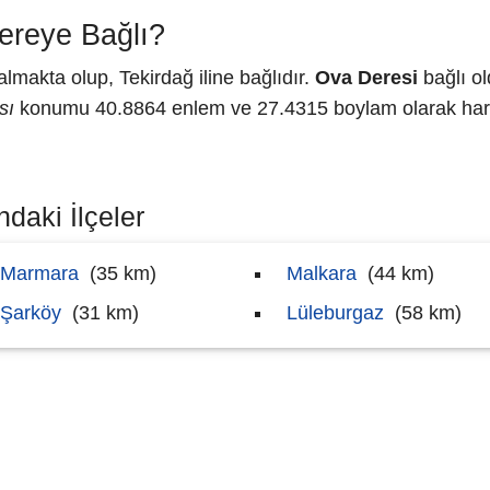
ereye Bağlı?
makta olup, Tekirdağ iline bağlıdır.
Ova Deresi
bağlı ol
sı
konumu 40.8864 enlem ve 27.4315 boylam olarak harit
daki İlçeler
Marmara
(35 km)
Malkara
(44 km)
Şarköy
(31 km)
Lüleburgaz
(58 km)