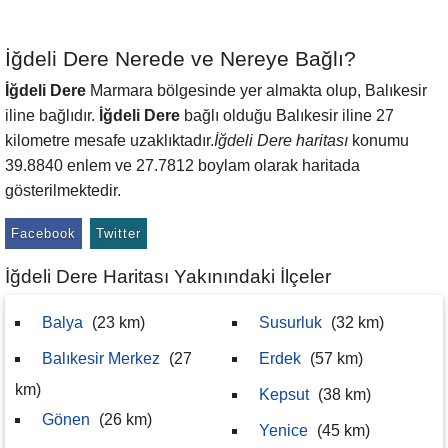
İğdeli Dere Nerede ve Nereye Bağlı?
İğdeli Dere
Marmara bölgesinde yer almakta olup, Balıkesir
iline bağlıdır.
İğdeli Dere
bağlı olduğu Balıkesir iline 27
kilometre mesafe uzaklıktadır.
İğdeli Dere haritası
konumu
39.8840 enlem ve 27.7812 boylam olarak haritada
gösterilmektedir.
Facebook
Twitter
İğdeli Dere Haritası Yakınındaki İlçeler
Balya
(23 km)
Susurluk
(32 km)
Balıkesir Merkez
(27
Erdek
(57 km)
km)
Kepsut
(38 km)
Gönen
(26 km)
Yenice
(45 km)