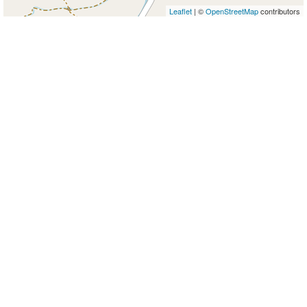
Leaflet
| ©
OpenStreetMap
contributors