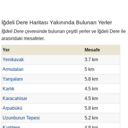
İğdeli Dere Haritası Yakınında Bulunan Yerler
İğdeli Dere
çevresinde bulunan çeşitli yerler ve İğdeli Dere ile
arasındaki mesafeler.
Yer
Mesafe
Yenikavak
3.7 km
Armutalan
5 km
Yarışalanı
5.8 km
Karlık
4.5 km
Karacahisar
4.5 km
Arpabükü
5.8 km
Uzunburun Tepesi
5.2 km
Kurtdere
4.8 km