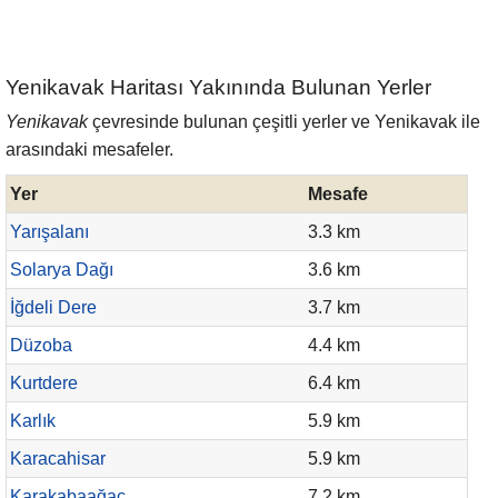
Yenikavak Haritası Yakınında Bulunan Yerler
Yenikavak
çevresinde bulunan çeşitli yerler ve Yenikavak ile
arasındaki mesafeler.
Yer
Mesafe
Yarışalanı
3.3 km
Solarya Dağı
3.6 km
İğdeli Dere
3.7 km
Düzoba
4.4 km
Kurtdere
6.4 km
Karlık
5.9 km
Karacahisar
5.9 km
Karakabaağaç
7.2 km