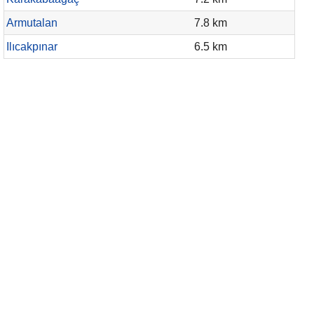
Armutalan
7.8 km
Ilıcakpınar
6.5 km