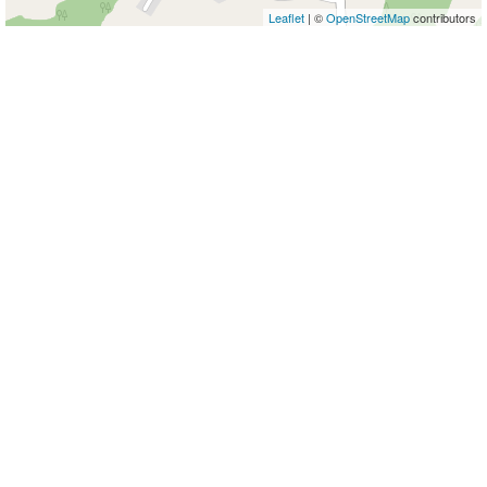
Leaflet
| ©
OpenStreetMap
contributors