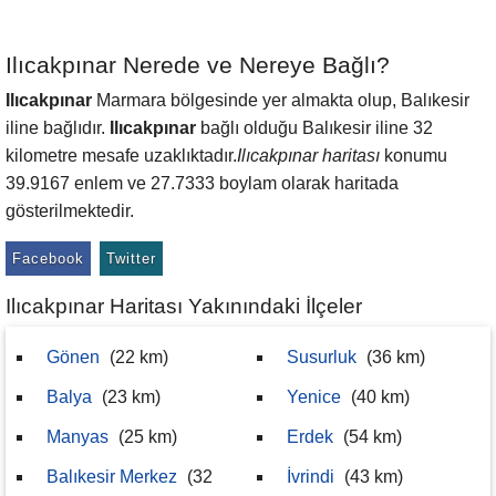
Ilıcakpınar Nerede ve Nereye Bağlı?
Ilıcakpınar
Marmara bölgesinde yer almakta olup, Balıkesir
iline bağlıdır.
Ilıcakpınar
bağlı olduğu Balıkesir iline 32
kilometre mesafe uzaklıktadır.
Ilıcakpınar haritası
konumu
39.9167 enlem ve 27.7333 boylam olarak haritada
gösterilmektedir.
Facebook
Twitter
Ilıcakpınar Haritası Yakınındaki İlçeler
Gönen
(22 km)
Susurluk
(36 km)
Balya
(23 km)
Yenice
(40 km)
Manyas
(25 km)
Erdek
(54 km)
Balıkesir Merkez
(32
İvrindi
(43 km)