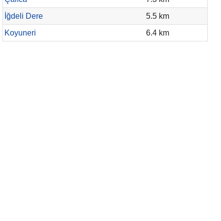
İğdeli Dere
5.5 km
Koyuneri
6.4 km