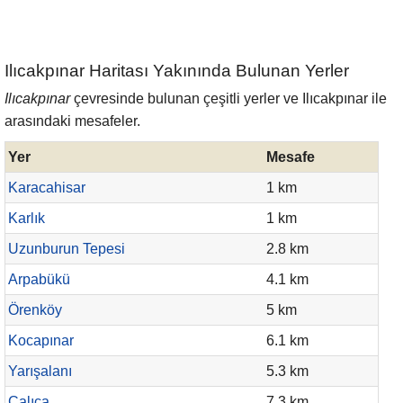
Ilıcakpınar Haritası Yakınında Bulunan Yerler
Ilıcakpınar
çevresinde bulunan çeşitli yerler ve Ilıcakpınar ile
arasındaki mesafeler.
Yer
Mesafe
Karacahisar
1 km
Karlık
1 km
Uzunburun Tepesi
2.8 km
Arpabükü
4.1 km
Örenköy
5 km
Kocapınar
6.1 km
Yarışalanı
5.3 km
Çalıca
7.3 km